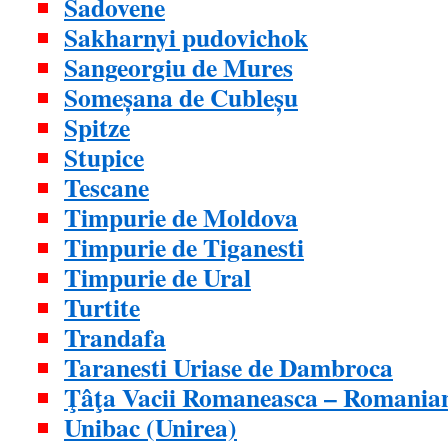
Sadovene
Sakharnyi pudovichok
Sangeorgiu de Mures
Someșana de Cubleșu
Spitze
Stupice
Tescane
Timpurie de Moldova
Timpurie de Tiganesti
Timpurie de Ural
Turtite
Trandafa
Taranesti Uriase de Dambroca
Ţâţa Vacii Romaneasca – Romanian
Unibac (Unirea)