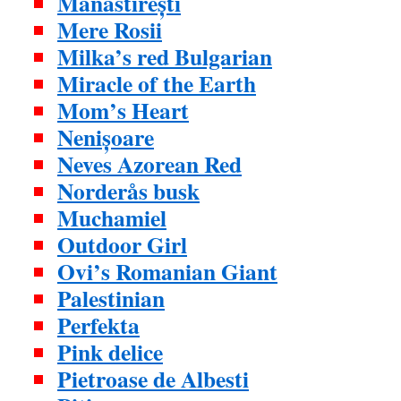
Mănăstirești
Mere Rosii
Milka’s red Bulgarian
Miracle of the Earth
Mom’s Heart
Nenișoare
Neves Azorean Red
Norderås busk
Muchamiel
Outdoor Girl
Ovi’s Romanian Giant
Palestinian
Perfekta
Pink delice
Pietroase de Albesti