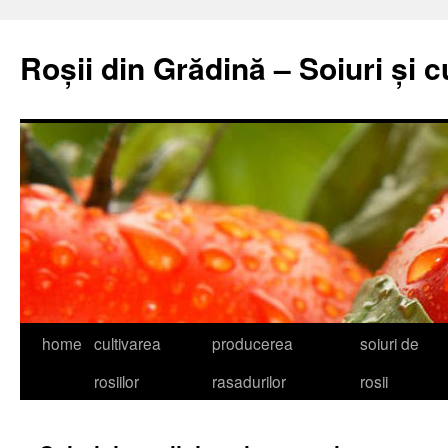
Skip
to
Roșii din Grădină – Soiuri și c
content
home
cultivarea
producerea
soiuri de
rosiilor
rasadurilor
rosii