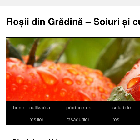
Skip
to
Roșii din Grădină – Soiuri și c
content
home
cultivarea
producerea
soiuri de
rosiilor
rasadurilor
rosii