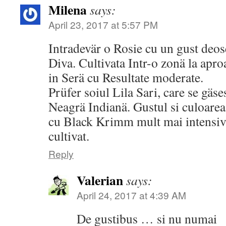
Milena
says:
April 23, 2017 at 5:57 PM
Intradevär o Rosie cu un gust deose
Diva. Cultivata Intr-o zonä la apr
in Serä cu Resultate moderate.
Prüfer soiul Lila Sari, care se gäs
Neagrä Indianä. Gustul si culoarea
cu Black Krimm mult mai intensiv,
cultivat.
Reply
Valerian
says:
April 24, 2017 at 4:39 AM
De gustibus … si nu numai