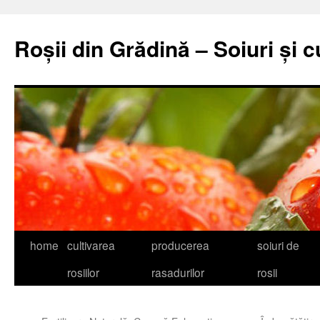
Skip
to
Roșii din Grădină – Soiuri și c
content
home
cultivarea
producerea
soiuri de
rosiilor
rasadurilor
rosii