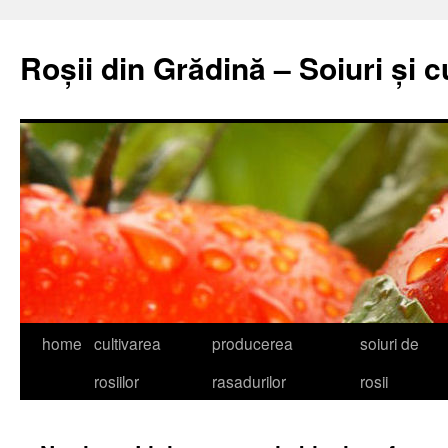
Skip
to
Roșii din Grădină – Soiuri și c
content
home
cultivarea
producerea
soiuri de
rosiilor
rasadurilor
rosii