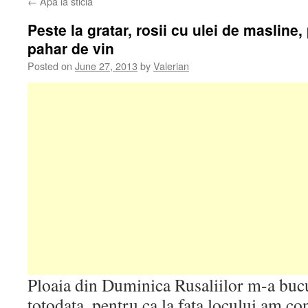
←
Apa la sticla
Peste la gratar, rosii cu ulei de masline,
pahar de vin
Posted on
June 27, 2013
by
Valerian
Ploaia din Duminica Rusaliilor m-a bucur
totodata, pentru ca la fata locului am con