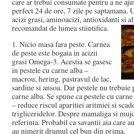
care ar trebui consumate pentru a ne aju
perfect 24 de ore, 7 zile pe saptamana. 
acizi grasi, aminoacizi, antioxidanti si a
recomandat de lumea stiintifica.
1. Nicio masa fara peste. Carnea
de peste este bogata in acizii
grasi Omega-3. Acestia se gasesc
in pestele cu carne alba –
macrou, hering, pastravul de lac,
sardine si ansoa. Dar pestele nu trebuie 
carne alba. Se spune ca pestele cu carne
– reduce riscul aparitiei aritmiei si scad
trigliceridelor. Despre mamaliga si mujd
referinta. Probabil ca savantii aia care a
au nimerit drumul cel bun din prima.