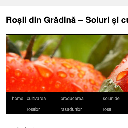
Skip
to
Roșii din Grădină – Soiuri și c
content
home
cultivarea
producerea
soiuri de
rosiilor
rasadurilor
rosii