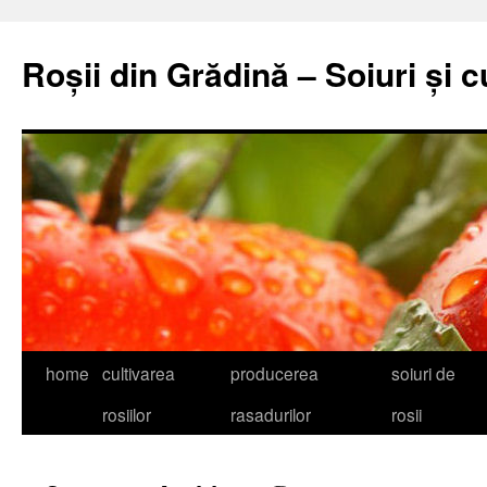
Skip
to
Roșii din Grădină – Soiuri și c
content
home
cultivarea
producerea
soiuri de
rosiilor
rasadurilor
rosii