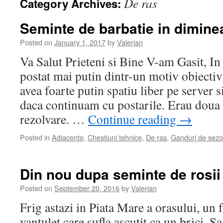
De ras
Category Archives:
Seminte de barbatie in dimine
Posted on
January 1, 2017
by
Valerian
Va Salut Prieteni si Bine V-am Gasit, I
postat mai putin dintr-un motiv obiectiv
avea foarte putin spatiu liber pe server 
daca continuam cu postarile. Erau doua p
rezolvare. …
Continue reading
→
Posted in
Adiacente
,
Chestiuni tehnice
,
De ras
,
Ganduri de sez
Din nou dupa seminte de rosii
Posted on
September 20, 2016
by
Valerian
Frig astazi in Piata Mare a orasului, un 
vantulet care sufla ascutit ca un brici. S