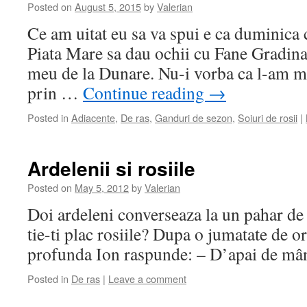
Posted on
August 5, 2015
by
Valerian
Ce am uitat eu sa va spui e ca duminica 
Piata Mare sa dau ochii cu Fane Gradina
meu de la Dunare. Nu-i vorba ca l-am mai
prin …
Continue reading
→
Posted in
Adiacente
,
De ras
,
Ganduri de sezon
,
Soiuri de rosii
|
Ardelenii si rosiile
Posted on
May 5, 2012
by
Valerian
Doi ardeleni converseaza la un pahar de
tie-ti plac rosiile? Dupa o jumatate de o
profunda Ion raspunde: – D’apai de mân
Posted in
De ras
|
Leave a comment