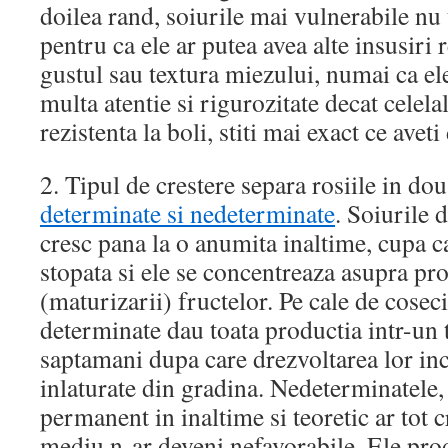
doilea rand, soiurile mai vulnerabile nu 
pentru ca ele ar putea avea alte insusiri
gustul sau textura miezului, numai ca ele
multa atentie si rigurozitate decat celela
rezistenta la boli, stiti mai exact ce aveti
2. Tipul de crestere separa rosiile in dou
determinate si nedeterminate
. Soiurile 
cresc pana la o anumita inaltime, cupa ca
stopata si ele se concentreaza asupra pro
(maturizarii) fructelor. Pe cale de coseci
determinate dau toata productia intr-un 
saptamani dupa care drezvoltarea lor ince
inlaturate din gradina. Nedeterminatele, 
permanent in inaltime si teoretic ar tot c
mediu n-ar deveni nefavorabile. Ele prod