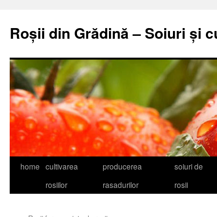
Skip
to
Roșii din Grădină – Soiuri și c
content
home
cultivarea
producerea
soiuri de
rosiilor
rasadurilor
rosii