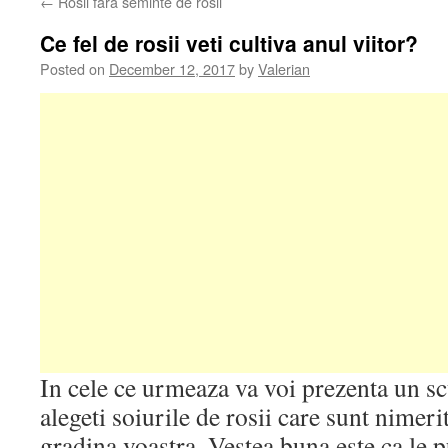
←
Rosii fara seminte de rosii
Ce fel de rosii veti cultiva anul viitor?
Posted on
December 12, 2017
by
Valerian
In cele ce urmeaza va voi prezenta un s
alegeti soiurile de rosii care sunt nimeri
gradina voastra. Vestea buna este ca le pu