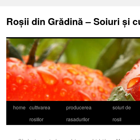
Skip
to
Roșii din Grădină – Soiuri și c
content
home
cultivarea
producerea
soiuri de
rosiilor
rasadurilor
rosii