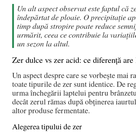
Un alt aspect observat este faptul că z
îndepărtat de ploaie. O precipitație ap
timp după stropire poate reduce semnif
urmărit, ceea ce contribuie la variații
un sezon la altul.
Zer dulce vs zer acid: ce diferență are 
Un aspect despre care se vorbește mai ra
toate tipurile de zer sunt identice. De re
urma închegării laptelui pentru brânzetu
decât zerul rămas după obținerea iaurtulu
altor produse fermentate.
Alegerea tipului de zer