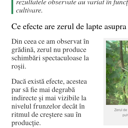
rezultatele observate au variat în funcț
cultivare.
Ce efecte are zerul de lapte asupra 
Din ceea ce am observat în
grădină, zerul nu produce
schimbări spectaculoase la
roșii.
Dacă există efecte, acestea
par să fie mai degrabă
indirecte și mai vizibile la
nivelul frunzelor decât în
Zerul de 
ritmul de creștere sau în
pul
producție.