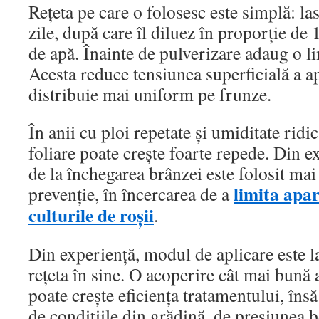
Rețeta pe care o folosesc este simplă: la
zile, după care îl diluez în proporție de 1 
de apă. Înainte de pulverizare adaug o l
Acesta reduce tensiunea superficială a ape
distribuie mai uniform pe frunze.
În anii cu ploi repetate și umiditate ridi
foliare poate crește foarte repede. Din e
de la închegarea brânzei este folosit mai
limita apar
prevenție, în încercarea de a
culturile de roșii
.
Din experiență, modul de aplicare este l
rețeta în sine. O acoperire cât mai bună a
poate crește eficiența tratamentului, însă
de condițiile din grădină, de presiunea b