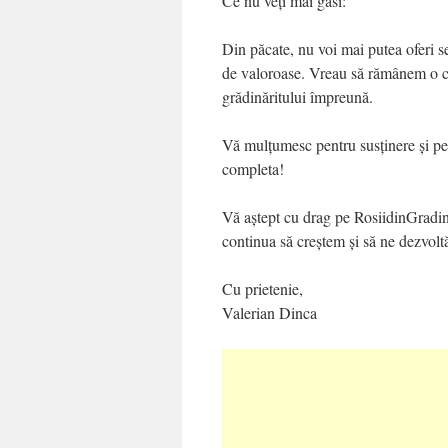
Ce nu veți mai găsi:
Din păcate, nu voi mai putea oferi se
de valoroase. Vreau să rămânem o c
grădinăritului împreună.
Vă mulțumesc pentru susținere și pen
completa!
Vă aștept cu drag pe RosiidinGradin
continua să creștem și să ne dezvolt
Cu prietenie,
Valerian Dinca