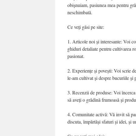
obișnuiam, pasiunea mea pentru grădi
neschimbată.
Ce veți găsi pe site:
1. Articole noi și interesante: Voi co
ghiduri detaliate pentru cultivarea ro
pasionat.
2. Experiențe și povești: Voi scrie d
le-am cultivat și despre bucuriile și
3. Recenzii de produse: Voi încerca 
să aveți o grădină frumoasă și produ
4. Comunitate activă: Vă invit să par
discuta, împărtăși sfaturi și idei, ș