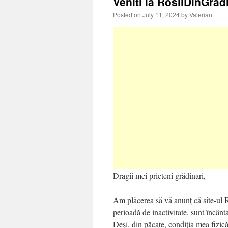
Veniti la RosiiDinGrad
Posted on
July 11, 2024
by
Valerian
Dragii mei prieteni grădinari,
Am plăcerea să vă anunț că site-ul R
perioadă de inactivitate, sunt încânt
Deși, din păcate, condiția mea fizic