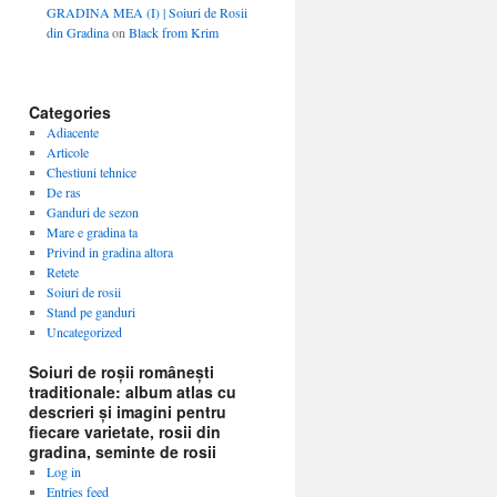
GRADINA MEA (I) | Soiuri de Rosii
din Gradina
on
Black from Krim
Categories
Adiacente
Articole
Chestiuni tehnice
De ras
Ganduri de sezon
Mare e gradina ta
Privind in gradina altora
Retete
Soiuri de rosii
Stand pe ganduri
Uncategorized
Soiuri de roșii românești
traditionale: album atlas cu
descrieri și imagini pentru
fiecare varietate, rosii din
gradina, seminte de rosii
Log in
Entries feed