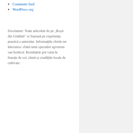
Comments feed
WordPress.org
Disclaimer: Toate articolele de pe „Roșii
din Grădină” se bazează pe experiența
practică a autorului. Informațiile oferite nu
înlocuiesc sfatul unui specialist agronom
sau horticol. Rezultatele pot varia în
funcție de soi, climă și condițiile locale de
cultivare.