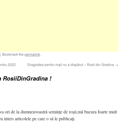
i
. Bookmark the
permalink
.
pentru 2022
Dragostea pentru roșii nu a dispărut – Rosii din Gradina
→
la RosiiDinGradina !
va ori de la dumneavoastră semințe de roșii,mă bucura foarte mult
u inters articolele pe care o să le publicați.