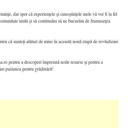
mințe, dar sper că experiențele și cunoștințele mele vă vor fi la fel
omunitate unită și să continuăm să ne bucurăm de frumusețea
tru că sunteți alături de mine în această nouă etapă de revitalizare
a.ro pentru a descoperi împreună noile resurse și pentru a
ăm pasiunea pentru grădinărit!