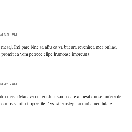
at 3:51 PM
mesaj. Imi pare bine sa aflu ca va bucura revenirea mea online.
va promit ca vom petrece clipe frumoase impreuna
at 9:15 AM
u mesaj Mai aveti in gradina soiuri care au iesit din semintele de
e curios sa aflu impresiile Dvs. si le astept cu multa nerabdare