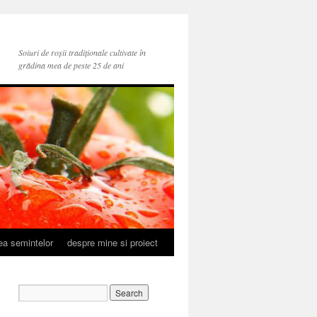
Soiuri de roșii tradiționale cultivate în
grădina mea de peste 25 de ani
rea semintelor
despre mine si proiect