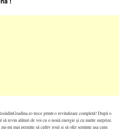
ina !
osiidinGradina.ro trece printr-o revitalizare completă! După o
at să revin alături de voi cu o nouă energie și cu multe surprize.
ă nu-mi mai permite să cultiv roșii și să ofer semințe așa cum