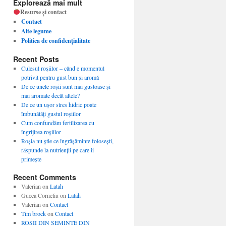
Explorează mai mult
Resurse și contact
Contact
Alte legume
Politica de confidențialitate
Recent Posts
Culesul roșiilor – când e momentul
potrivit pentru gust bun și aromă
De ce unele roșii sunt mai gustoase și
mai aromate decât altele?
De ce un ușor stres hidric poate
îmbunătăți gustul roșiilor
Cum confundăm fertilizarea cu
îngrijirea roșiilor
Roșia nu știe ce îngrășăminte folosești,
răspunde la nutrienții pe care îi
primește
Recent Comments
Valerian
on
Latah
Gucea Corneliu
on
Latah
Valerian
on
Contact
Tim brock
on
Contact
ROSII DIN SEMINTE DIN