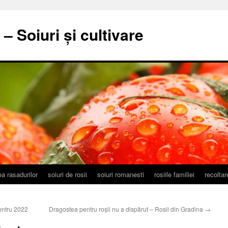
– Soiuri și cultivare
a rasadurilor
soiuri de rosii
soiuri romanesti
rosiile familiei
recolta
pentru 2022
Dragostea pentru roșii nu a dispărut – Rosii din Gradina
→