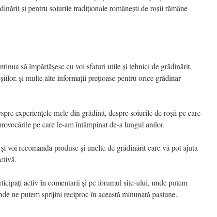
nărit și pentru soiurile tradiționale românești de roșii rămâne
ntinua să împărtășesc cu voi sfaturi utile și tehnici de grădinărit,
șiilor, și multe alte informații prețioase pentru orice grădinar
espre experiențele mele din grădină, despre soiurile de roșii pe care
 provocările pe care le-am întâmpinat de-a lungul anilor.
și voi recomanda produse și unelte de grădinărit care vă pot ajuta
ctivă.
ticipați activ în comentarii și pe forumul site-ului, unde putem
i unde ne putem sprijini reciproc în această minunată pasiune.