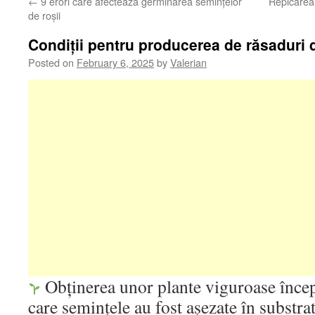
←
9 erori care afectează germinarea semințelor
Repicarea 
de roșii
Condiții pentru producerea de răsaduri 
Posted on
February 6, 2025
by
Valerian
Obținerea unor plante viguroase înce
care semințele au fost așezate în substrat