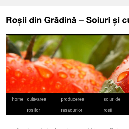
Skip
to
Roșii din Grădină – Soiuri și c
content
home
cultivarea
producerea
soiuri de
rosiilor
rasadurilor
rosii