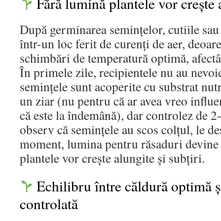
Fără lumină plantele vor crește a
După germinarea semințelor, cutiile sau t
într-un loc ferit de curenți de aer, deoar
schimbări de temperatură optimă, afectâ
În primele zile, recipientele nu au nevo
semințele sunt acoperite cu substrat nutr
un ziar (nu pentru că ar avea vreo influe
că este la îndemână), dar controlez de 2-
observ că semințele au scos colțul, le de
moment, lumina pentru răsaduri devine es
plantele vor crește alungite și subțiri.
Echilibru între căldură optimă ș
controlată