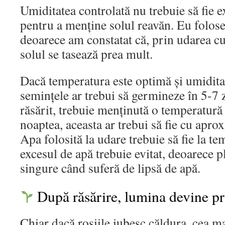
Umiditatea controlată nu trebuie să fie e
pentru a menține solul reavăn. Eu folose
deoarece am constatat că, prin udarea cu 
solul se tasează prea mult.
Dacă temperatura este optimă și umiditat
semințele ar trebui să germineze în 5-7 z
răsărit, trebuie menținută o temperatură
noaptea, aceasta ar trebui să fie cu apr
Apa folosită la udare trebuie să fie la t
excesul de apă trebuie evitat, deoarece p
singure când suferă de lipsă de apă.
După răsărire, lumina devine pri
Chiar dacă roșiile iubesc căldura, cea m