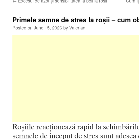
←
Excesul de azot și sensibilitatea la boli la roșii
Cum îț
Primele semne de stres la roșii – cum ob
Posted on
June 15, 2026
by
Valerian
Roșiile reacționează rapid la schimbăril
semnele de început de stres sunt adesea 