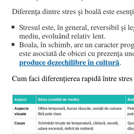
Diferența dintre stres și boală este esenț
Stresul este, în general, reversibil și l
mediu, evoluând relativ lent.
Boala, în schimb, are un caracter progr
este asociată de obicei cu prezența u
produce dezechilibre în cultură
.
Cum faci diferențierea rapidă între stres 
Aspect
Stres (condiții de mediu)
Boli
Aspecte
Ofilire temporară, frunze răsucite, variații de culoare
Pet
vizuale
fără pete clare
putr
Cauze
Schimbări bruște de temperatură, căldură, secetă,
Spor
udare excesivă, deficit de nutrienți
dău