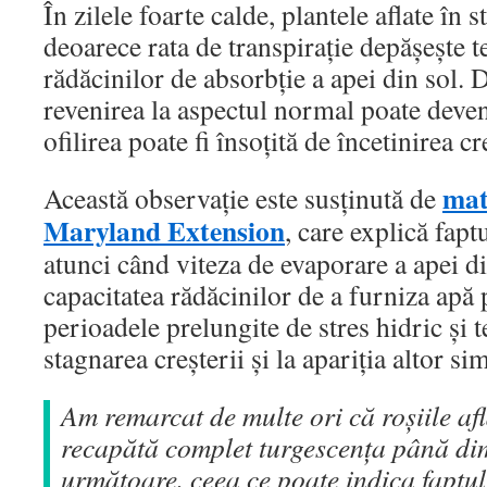
În zilele foarte calde, plantele aflate în s
deoarece rata de transpirație depășește 
rădăcinilor de absorbție a apei din sol. D
revenirea la aspectul normal poate deveni
ofilirea poate fi însoțită de încetinirea cr
mat
Această observație este susținută de
Maryland Extension
, care explică fapt
atunci când viteza de evaporare a apei d
capacitatea rădăcinilor de a furniza apă
perioadele prelungite de stres hidric și 
stagnarea creșterii și la apariția altor s
Am remarcat de multe ori că roșiile afla
recapătă complet turgescența până di
următoare, ceea ce poate indica faptu