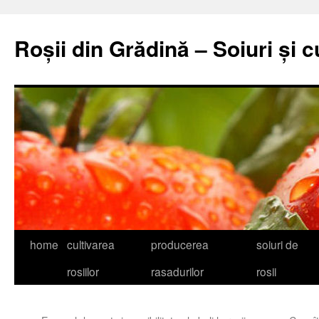
Skip
to
Roșii din Grădină – Soiuri și c
content
home
cultivarea
producerea
soiuri de
rosiilor
rasadurilor
rosii