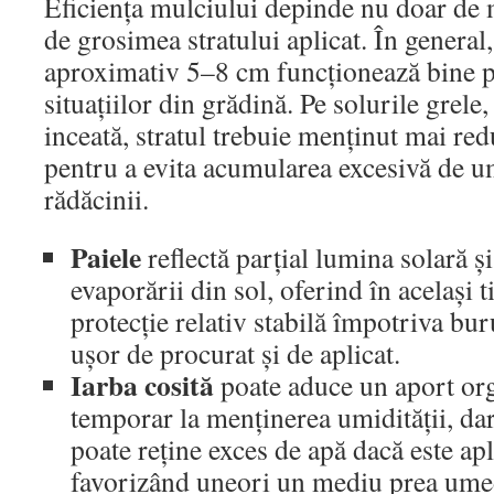
Eficiența mulciului depinde nu doar de ma
de grosimea stratului aplicat. În general,
aproximativ 5–8 cm funcționează bine p
situațiilor din grădină. Pe solurile grele
inceată, stratul trebuie menținut mai red
pentru a evita acumularea excesivă de u
rădăcinii.
Paiele
reflectă parțial lumina solară și
evaporării din sol, oferind în același 
protecție relativ stabilă împotriva bur
ușor de procurat și de aplicat.
Iarba cosită
poate aduce un aport orga
temporar la menținerea umidității, dar
poate reține exces de apă dacă este apli
favorizând uneori un mediu prea umed