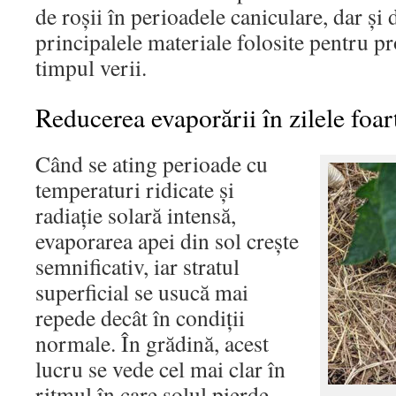
de roșii în perioadele caniculare, dar și 
principalele materiale folosite pentru pr
timpul verii.
Reducerea evaporării în zilele foar
Când se ating perioade cu
temperaturi ridicate și
radiație solară intensă,
evaporarea apei din sol crește
semnificativ, iar stratul
superficial se usucă mai
repede decât în condiții
normale. În grădină, acest
lucru se vede cel mai clar în
ritmul în care solul pierde