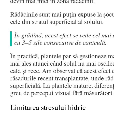
devin mai mici în zona rădăcinii.
Rădăcinile sunt mai puțin expuse la șocu
cele din stratul superficial al solului.
În grădină, acest efect se vede cel mai
cu 3–5 zile consecutive de caniculă.
În practică, plantele par să gestioneze m
mai ales atunci când solul nu mai oscilea
cald și rece. Am observat că acest efect e
răsadurile recent transplantate, unde răd
superficială. La plantele mature, diferenț
greu de perceput vizual fără măsurători 
Limitarea stresului hidric