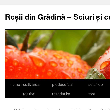
Skip
to
Roșii din Grădină – Soiuri și c
content
home
cultivarea
producerea
soiuri de
rosiilor
rasadurilor
rosii