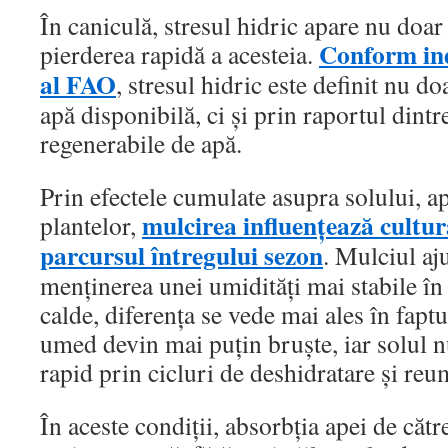
În caniculă, stresul hidric apare nu doar 
Conform ind
pierderea rapidă a acesteia.
al FAO
, stresul hidric este definit nu do
apă disponibilă, ci și prin raportul dint
regenerabile de apă.
Prin efectele cumulate asupra solului, ap
mulcirea influențează cultur
plantelor,
parcursul întregului sezon
. Mulciul aj
menținerea unei umidități mai stabile în s
calde, diferența se vede mai ales în faptu
umed devin mai puțin bruște, iar solul n
rapid prin cicluri de deshidratare și reu
În aceste condiții, absorbția apei de către