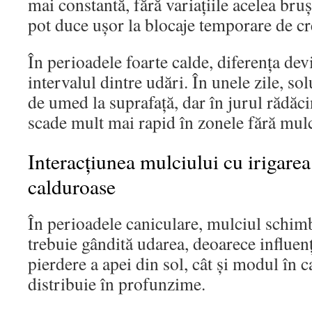
mai constantă, fără variațiile acelea bruș
pot duce ușor la blocaje temporare de cr
În perioadele foarte calde, diferența dev
intervalul dintre udări. În unele zile, sol
de umed la suprafață, dar în jurul rădăci
scade mult mai rapid în zonele fără mulc
Interacțiunea mulciului cu irigarea
calduroase
În perioadele caniculare, mulciul schim
trebuie gândită udarea, deoarece influenț
pierdere a apei din sol, cât și modul în c
distribuie în profunzime.