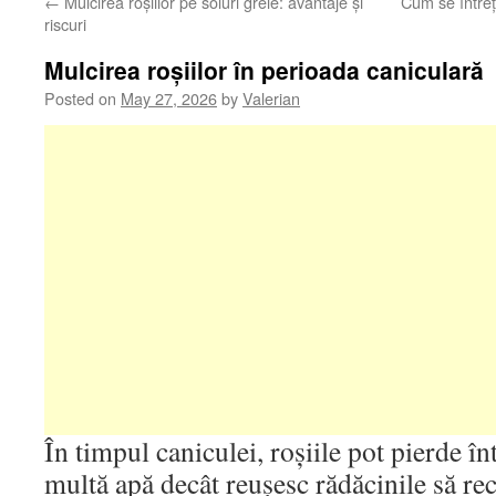
←
Mulcirea roșiilor pe soluri grele: avantaje și
Cum se întreț
riscuri
Mulcirea roșiilor în perioada caniculară
Posted on
May 27, 2026
by
Valerian
În timpul caniculei, roșiile pot pierde în
multă apă decât reușesc rădăcinile să re