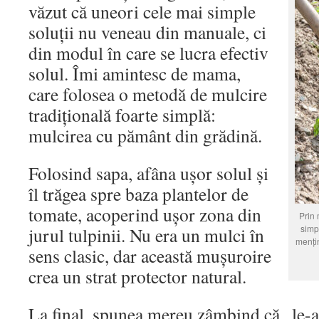
văzut că uneori cele mai simple
soluții nu veneau din manuale, ci
din modul în care se lucra efectiv
solul. Îmi amintesc de mama,
care folosea o metodă de mulcire
tradițională foarte simplă:
mulcirea cu pământ din grădină.
Folosind sapa, afâna ușor solul și
îl trăgea spre baza plantelor de
tomate, acoperind ușor zona din
Prin 
simpl
jurul tulpinii. Nu era un mulci în
mențin
sens clasic, dar această mușuroire
crea un strat protector natural.
La final, spunea mereu zâmbind că „le-a 