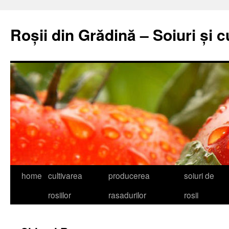
Skip
to
Roșii din Grădină – Soiuri și c
content
home
cultivarea
producerea
soiuri de
rosiilor
rasadurilor
rosii