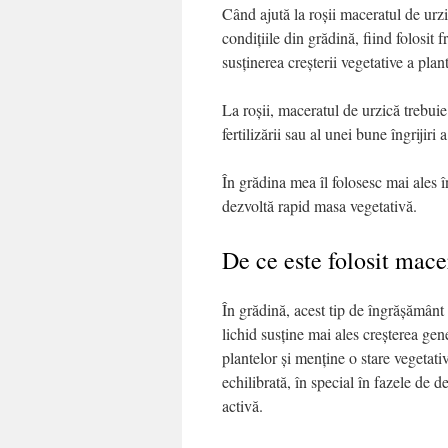
Când ajută la roșii maceratul de urz
condițiile din grădină, fiind folosit 
susținerea creșterii vegetative a plant
La roșii, maceratul de urzică trebuie 
fertilizării sau al unei bune îngrijiri a
În grădina mea îl folosesc mai ales î
dezvoltă rapid masa vegetativă.
De ce este folosit macer
În grădină, acest tip de îngrășământ
lichid susține mai ales creșterea gen
plantelor și menține o stare vegetati
echilibrată, în special în fazele de d
activă.