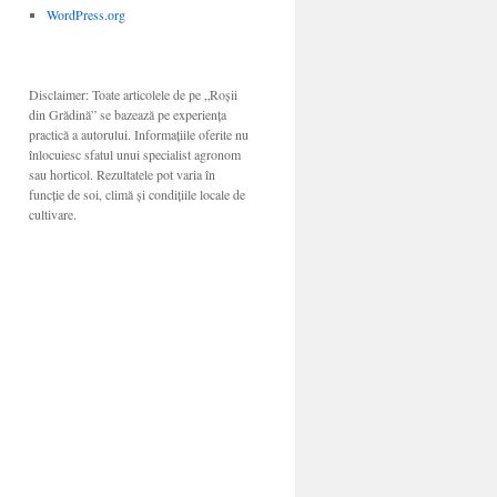
WordPress.org
Disclaimer: Toate articolele de pe „Roșii
din Grădină” se bazează pe experiența
practică a autorului. Informațiile oferite nu
înlocuiesc sfatul unui specialist agronom
sau horticol. Rezultatele pot varia în
funcție de soi, climă și condițiile locale de
cultivare.