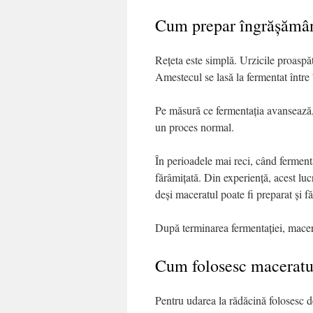
Cum prepar îngrășământ
Rețeta este simplă. Urzicile proaspăt
Amestecul se lasă la fermentat între 
Pe măsură ce fermentația avansează, 
un proces normal.
În perioadele mai reci, când ferment
fărâmițată. Din experiență, acest luc
deși maceratul poate fi preparat și f
După terminarea fermentației, macerat
Cum folosesc maceratul 
Pentru udarea la rădăcină folosesc d