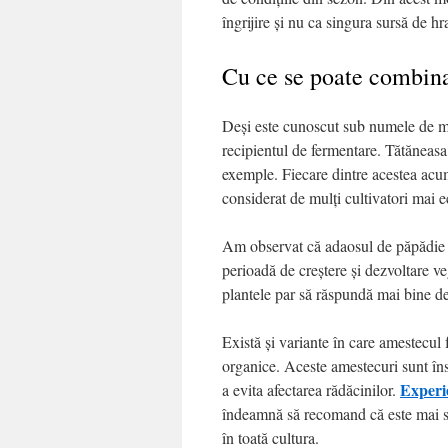
îngrijire și nu ca singura sursă de hr
Cu ce se poate combina
Deși este cunoscut sub numele de mac
recipientul de fermentare. Tătăneasa
exemple. Fiecare dintre acestea acumu
considerat de mulți cultivatori mai e
Am observat că adaosul de păpădie par
perioadă de creștere și dezvoltare v
plantele par să răspundă mai bine de
Există și variante în care amestecul
organice. Aceste amestecuri sunt îns
Experie
a evita afectarea rădăcinilor.
îndeamnă să recomand că este mai sigu
în toată cultura.