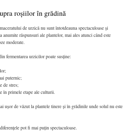
upra roșiilor în grădină
 maceratului de urzică nu sunt întotdeauna spectaculoase și
va anumite răspunsuri ale plantelor, mai ales atunci când este
doze moderate.
din fermentarea urzicilor poate susține:
lor;
ai puternic;
e de stres;
 în primele etape ale culturii.
 ușor de văzut la plantele tinere și în grădinile unde solul nu este
, diferențele pot fi mai puțin spectaculoase.