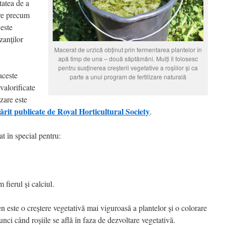
tatea de a
ive precum
 este
izanților
Macerat de urzică obținut prin fermentarea plantelor în
apă timp de una – două săptămâni. Mulți îl folosesc
pentru susținerea creșterii vegetative a roșiilor și ca
aceste
parte a unui program de fertilizare naturală
 valorificate
izare este
ărit publicate de Royal Horticultural Society
.
t în special pentru:
fierul și calciul.
en este o creștere vegetativă mai viguroasă a plantelor și o colorare
unci când roșiile se află în faza de dezvoltare vegetativă.