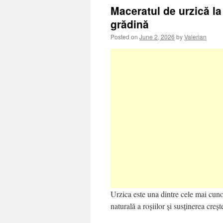
Maceratul de urzică la 
grădină
Posted on
June 2, 2026
by
Valerian
Urzica este una dintre cele mai cunosc
naturală a roșiilor și susținerea creșt