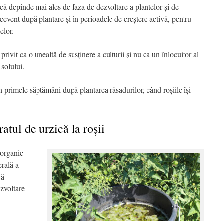
ică depinde mai ales de faza de dezvoltare a plantelor și de
frecvent după plantare și în perioadele de creștere activă, pentru
elor.
privit ca o unealtă de susținere a culturii și nu ca un înlocuitor al
 solului.
n primele săptămâni după plantarea răsadurilor, când roșiile își
atul de urzică la roșii
 organic
erală a
vă
ezvoltare