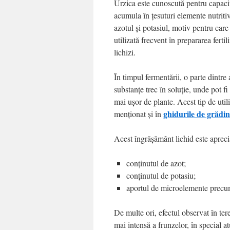
Urzica este cunoscută pentru capaci
acumula în țesuturi elemente nutrit
azotul și potasiul, motiv pentru care
utilizată frecvent în prepararea fertil
lichizi.
În timpul fermentării, o parte dintre 
substanțe trec în soluție, unde pot fi
mai ușor de plante. Acest tip de util
ghidurile de grădin
menționat și în
Acest îngrășământ lichid este aprecia
conținutul de azot;
conținutul de potasiu;
aportul de microelemente precum 
De multe ori, efectul observat în ter
mai intensă a frunzelor, în special at