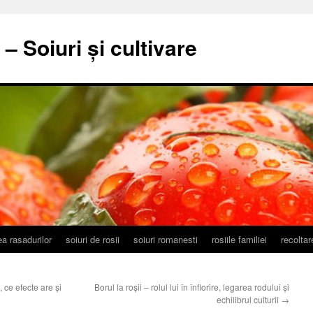
– Soiuri și cultivare
a rasadurilor
soiuri de rosii
soiuri romanesti
rosiile familiei
recolta
, ce efecte are și
Borul la roșii – rolul lui în înflorire, legarea rodului și
echilibrul culturii
→