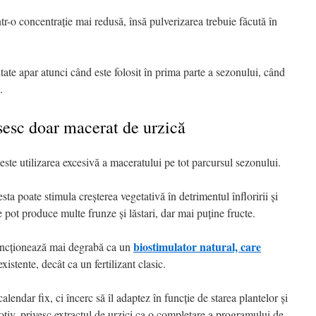
într-o concentrație mai redusă, însă pulverizarea trebuie făcută în
ltate apar atunci când este folosit în prima parte a sezonului, când
.
sesc doar macerat de urzică
este utilizarea excesivă a maceratului pe tot parcursul sezonului.
sta poate stimula creșterea vegetativă în detrimentul înfloririi și
le pot produce multe frunze și lăstari, dar mai puține fructe.
biostimulator natural, care
funcționează mai degrabă ca un
xistente, decât ca un fertilizant clasic.
lendar fix, ci încerc să îl adaptez în funcție de starea plantelor și
otiv, privesc extractul de urzici ca o completare a programului de