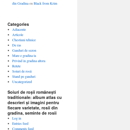
din Gradina
on
Black from Krim
Categories
Adiacente
Articole
Chestiuni tehnice
De ras
Ganduri de sezon
Mare e gradina ta
Privind in gradina altora
Retete
Soiuri de rosii
Stand pe ganduri
Uncategorized
Soiuri de roșii românești
traditionale: album atlas cu
descrieri și imagini pentru
fiecare varietate, rosii din
gradina, seminte de rosii
Log in
Entries feed
Comments feed