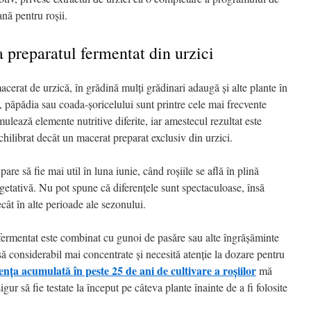
ană pentru roșii.
 preparatul fermentat din urzici
erat de urzică, în grădină mulți grădinari adaugă și alte plante în
, păpădia sau coada-șoricelului sunt printre cele mai frecvente
lează elemente nutritive diferite, iar amestecul rezultat este
chilibrat decât un macerat preparat exclusiv din urzici.
e să fie mai util în luna iunie, când roșiile se află în plină
egetativă. Nu pot spune că diferențele sunt spectaculoase, însă
cât în alte perioade ale sezonului.
 fermentat este combinat cu gunoi de pasăre sau alte îngrășăminte
ă considerabil mai concentrate și necesită atenție la dozare pentru
nța acumulată în peste 25 de ani de cultivare a roșiilor
mă
r să fie testate la început pe câteva plante înainte de a fi folosite