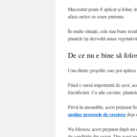
Maceratul poate fi aplicat și foliar, 
afara orelor cu soare puternic.
În multe situații, cele mai bune rezu
plantele își dezvoltă masa vegetativă
De ce nu e bine să folo
Una dintre greșelile care pot apărea 
Fiind o sursă importantă de azot, ace
fructificării. Cu alte cuvinte, plante
Privit în ansamblu, acest preparat 
susține procesele de creștere
deja e
Nu folosesc acest preparat după un ca
de condițiile din sezon. Din acest m