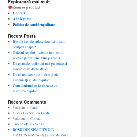
Explorează mai mult
Resurse și contact
Contact
Alte legume
Politica de confidențialitate
Recent Posts
Roșiile trebuie culese doar când sunt
complet coapte?
Culesul roșiilor – când e momentul
potrivit pentru gust bun și aromă
De ce unele roșii sunt mai gustoase și
mai aromate decât altele?
De ce un ușor stres hidric poate
îmbunătăți gustul roșiilor
Cum confundăm fertilizarea cu
îngrijirea roșiilor
Recent Comments
Valerian
on
Latah
Gucea Corneliu
on
Latah
Valerian
on
Contact
Tim brock
on
Contact
ROSII DIN SEMINTE DIN
GRADINA MEA (I) | Soiuri de Rosii