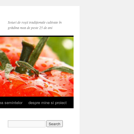
Soiuri de roșii tradiționale cultivate în
grădina mea de peste 25 de ani
rea semintelor
despre mine si proiect