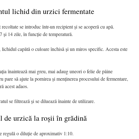
ul lichid din urzici fermentate
 recoltate se introduc într-un recipient și se acoperă cu apă.
7 și 14 zile, în funcție de temperatură.
lichidul capătă o culoare închisă și un miros specific. Acesta este
ația înaintează mai greu, mai adaug uneori o felie de pâine
ru pare să ajute la pornirea și menținerea procesului de fermentare,
ără acest adaos.
ul se filtrează și se diluează înainte de utilizare.
de urzică la roșii în grădină
e regulă o diluție de aproximativ 1:10.