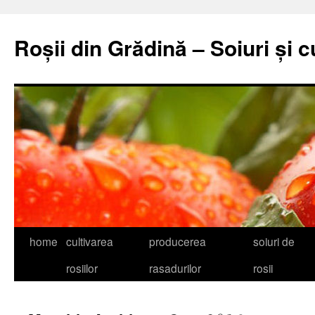
Skip
to
Roșii din Grădină – Soiuri și c
content
home
cultivarea
producerea
soiuri de
rosiilor
rasadurilor
rosii