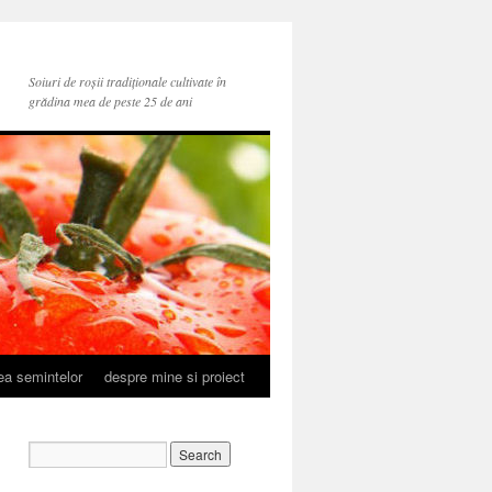
Soiuri de roșii tradiționale cultivate în
grădina mea de peste 25 de ani
rea semintelor
despre mine si proiect