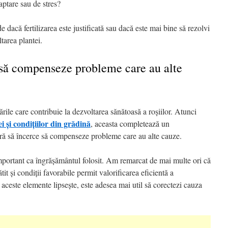
aptare sau de stres?
 dacă fertilizarea este justificată sau dacă este mai bine să rezolvi
tarea plantei.
e să compenseze probleme care au alte
ările care contribuie la dezvoltarea sănătoasă a roșiilor. Atunci
i și condițiilor din grădină
, aceasta completează un
ără să încerce să compenseze probleme care au alte cauze.
 important ca îngrășământul folosit. Am remarcat de mai multe ori că
it și condiții favorabile permit valorificarea eficientă a
 aceste elemente lipsește, este adesea mai util să corectezi cauza