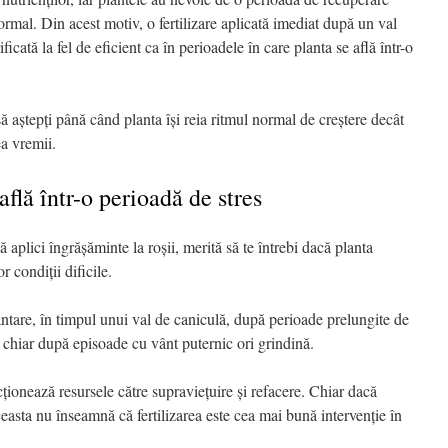
normal. Din acest motiv, o fertilizare aplicată imediat după un val
icată la fel de eficient ca în perioadele în care planta se află într-o
ă aștepți până când planta își reia ritmul normal de creștere decât
ea vremii.
află într-o perioadă de stres
 aplici îngrășăminte la roșii, merită să te întrebi dacă planta
 condiții dificile.
ntare, în timpul unui val de caniculă, după perioade prelungite de
 chiar după episoade cu vânt puternic ori grindină.
cționează resursele către supraviețuire și refacere. Chiar dacă
ceasta nu înseamnă că fertilizarea este cea mai bună intervenție în