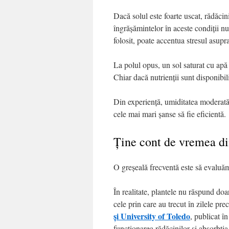
Dacă solul este foarte uscat, rădăcini
îngrășămintelor în aceste condiții nu
folosit, poate accentua stresul asupra
La polul opus, un sol saturat cu apă 
Chiar dacă nutrienții sunt disponibili
Din experiență, umiditatea moderată ș
cele mai mari șanse să fie eficientă.
Ține cont de vremea din 
O greșeală frecventă este să evaluăm
În realitate, plantele nu răspund doar
cele prin care au trecut în zilele pr
și University of Toledo
, publicat în
funcționarea rădăcinilor și absorbția