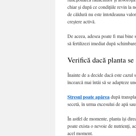
chiar și după ce condițiile revin la 
de căldură nu este întotdeauna valorif
creștere activă.
De aceea, adesea poate fi mai bine s
să fertilizezi imediat după schimbar
Verifică dacă planta se 
Înainte de a decide dacă este cazul să
încearcă mai întâi să se adapteze unor
Stresul poate apărea
după transpla
secetă, în urma excesului de apă sau
În astfel de momente, planta își dire
poate exista o nevoie de nutrienți, a
acel moment.