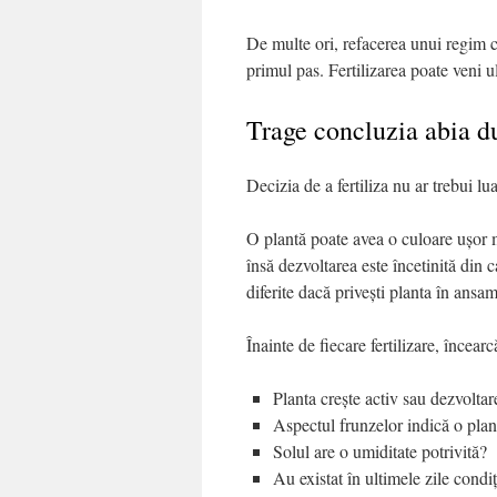
De multe ori, refacerea unui regim c
primul pas. Fertilizarea poate veni u
Trage concluzia abia du
Decizia de a fertiliza nu ar trebui lu
O plantă poate avea o culoare ușor m
însă dezvoltarea este încetinită din 
diferite dacă privești planta în ansa
Înainte de fiecare fertilizare, încear
Planta crește activ sau dezvoltar
Aspectul frunzelor indică o plant
Solul are o umiditate potrivită?
Au existat în ultimele zile condiț