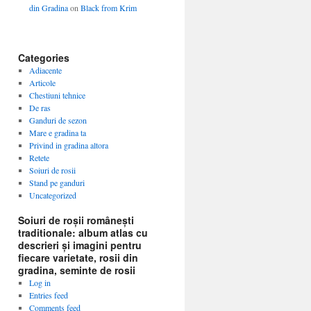
din Gradina
on
Black from Krim
Categories
Adiacente
Articole
Chestiuni tehnice
De ras
Ganduri de sezon
Mare e gradina ta
Privind in gradina altora
Retete
Soiuri de rosii
Stand pe ganduri
Uncategorized
Soiuri de roșii românești
traditionale: album atlas cu
descrieri și imagini pentru
fiecare varietate, rosii din
gradina, seminte de rosii
Log in
Entries feed
Comments feed