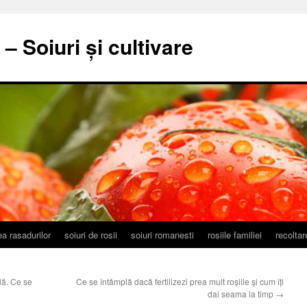
– Soiuri și cultivare
a rasadurilor
soiuri de rosii
soiuri romanesti
rosiile familiei
recolta
lă. Ce se
Ce se întâmplă dacă fertilizezi prea mult roșiile și cum îți
dai seama la timp
→