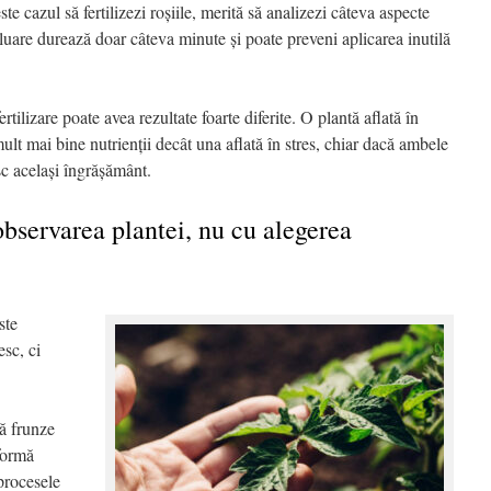
e cazul să fertilizezi roșiile, merită să analizezi câteva aspecte
aluare durează doar câteva minute și poate preveni aplicarea inutilă
rtilizare poate avea rezultate foarte diferite. O plantă aflată în
mult mai bine nutrienții decât una aflată în stres, chiar dacă ambele
esc același îngrășământ.
observarea plantei, nu cu alegerea
ste
esc, ci
tă frunze
formă
 procesele