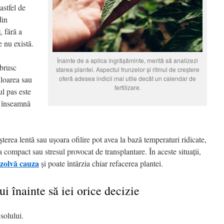
astfel de
din
i
, fără a
 nu există.
Înainte de a aplica îngrășăminte, merită să analizezi
 brusc
starea plantei. Aspectul frunzelor și ritmul de creștere
uloarea sau
oferă adesea indicii mai utile decât un calendar de
fertilizare.
ul pas este
m înseamnă
șterea lentă sau ușoara ofilire pot avea la bază temperaturi ridicate,
compact sau stresul provocat de transplantare. În aceste situații,
ezolvă cauza
și poate întârzia chiar refacerea plantei.
i înainte să iei orice decizie
solului.