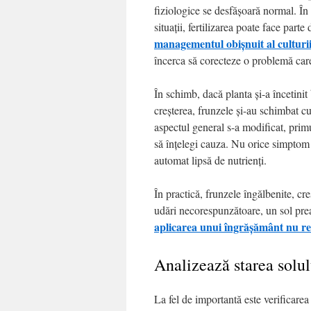
fiziologice se desfășoară normal. În 
situații, fertilizarea poate face parte 
managementul obișnuit al culturi
încerca să corecteze o problemă care
În schimb, dacă planta și-a încetinit
creșterea, frunzele și-au schimbat c
aspectul general s-a modificat, prim
să înțelegi cauza. Nu orice simpto
automat lipsă de nutrienți.
În practică, frunzele îngălbenite, cre
udări necorespunzătoare, un sol prea 
aplicarea unui îngrășământ nu r
Analizează starea solulu
La fel de importantă este verificarea 