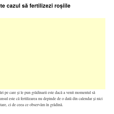
 cazul să fertilizezi roșiile
ări pe care și le pun grădinarii este dacă a venit momentul să
punsul este că fertilizarea nu depinde de o dată din calendar și nici
ntare, ci de ceea ce observăm în grădină.