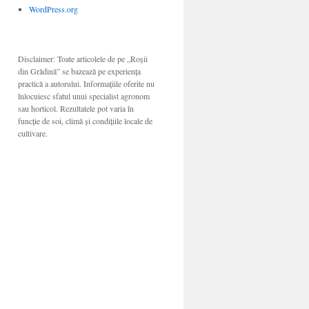
WordPress.org
Disclaimer: Toate articolele de pe „Roșii
din Grădină” se bazează pe experiența
practică a autorului. Informațiile oferite nu
înlocuiesc sfatul unui specialist agronom
sau horticol. Rezultatele pot varia în
funcție de soi, climă și condițiile locale de
cultivare.