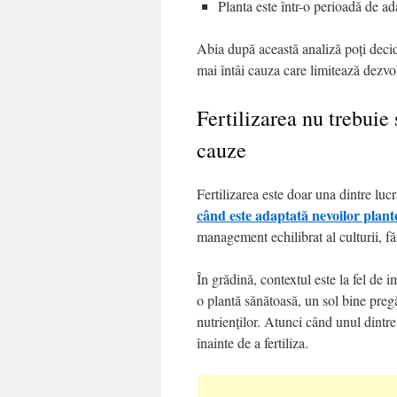
Planta este într-o perioadă de ad
Abia după această analiză poți decide
mai întâi cauza care limitează dezvol
Fertilizarea nu trebui
cauze
Fertilizarea este doar una dintre lucr
când este adaptată nevoilor plante
management echilibrat al culturii, f
În grădină, contextul este la fel de
o plantă sănătoasă, un sol bine pregăt
nutrienților. Atunci când unul dintre
înainte de a fertiliza.