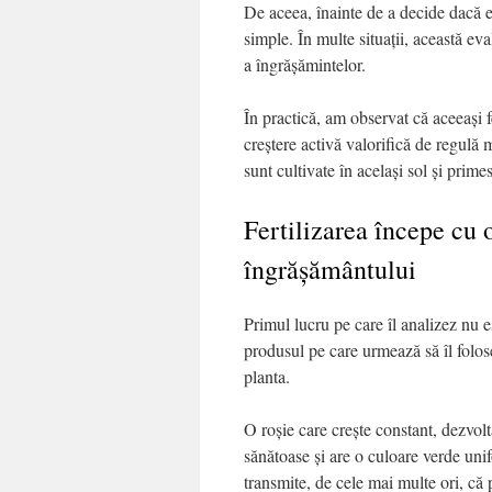
De aceea, înainte de a decide dacă est
simple. În multe situații, această ev
a îngrășămintelor.
În practică, am observat că aceeași fe
creștere activă valorifică de regulă 
sunt cultivate în același sol și prim
Fertilizarea începe cu 
îngrășământului
Primul lucru pe care îl analizez nu e
produsul pe care urmează să îl folos
planta.
O roșie care crește constant, dezvol
sănătoase și are o culoare verde uni
transmite, de cele mai multe ori, că