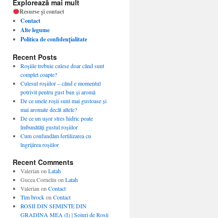
Explorează mai mult
Resurse și contact
Contact
Alte legume
Politica de confidențialitate
Recent Posts
Roșiile trebuie culese doar când sunt
complet coapte?
Culesul roșiilor – când e momentul
potrivit pentru gust bun și aromă
De ce unele roșii sunt mai gustoase și
mai aromate decât altele?
De ce un ușor stres hidric poate
îmbunătăți gustul roșiilor
Cum confundăm fertilizarea cu
îngrijirea roșiilor
Recent Comments
Valerian
on
Latah
Gucea Corneliu
on
Latah
Valerian
on
Contact
Tim brock
on
Contact
ROSII DIN SEMINTE DIN
GRADINA MEA (I) | Soiuri de Rosii