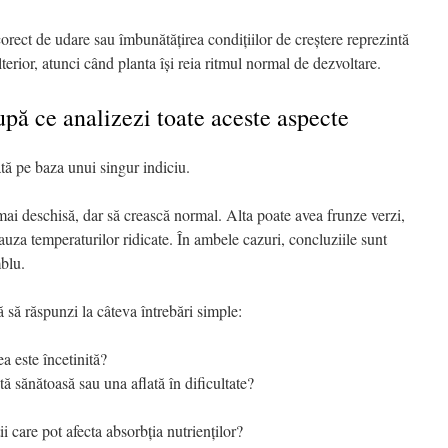
orect de udare sau îmbunătățirea condițiilor de creștere reprezintă
lterior, atunci când planta își reia ritmul normal de dezvoltare.
pă ce analizezi toate aceste aspecte
ată pe baza unui singur indiciu.
ai deschisă, dar să crească normal. Alta poate avea frunze verzi,
cauza temperaturilor ridicate. În ambele cazuri, concluziile sunt
mblu.
că să răspunzi la câteva întrebări simple:
ea este încetinită?
ă sănătoasă sau una aflată în dificultate?
ii care pot afecta absorbția nutrienților?