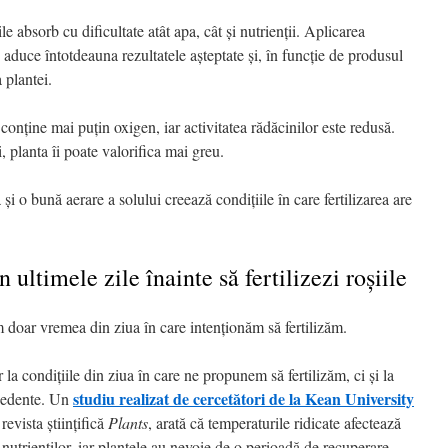
le absorb cu dificultate atât apa, cât și nutrienții. Aplicarea
 aduce întotdeauna rezultatele așteptate și, în funcție de produsul
 plantei.
conține mai puțin oxigen, iar activitatea rădăcinilor este redusă.
, planta îi poate valorifica mai greu.
i o bună aerare a solului creează condițiile în care fertilizarea are
ultimele zile înainte să fertilizezi roșiile
 doar vremea din ziua în care intenționăm să fertilizăm.
 la condițiile din ziua în care ne propunem să fertilizăm, ci și la
studiu realizat de cercetători de la Kean University
ecedente. Un
 revista științifică
Plants
, arată că temperaturile ridicate afectează
 nutrienților, iar plantele au nevoie de o perioadă de recuperare