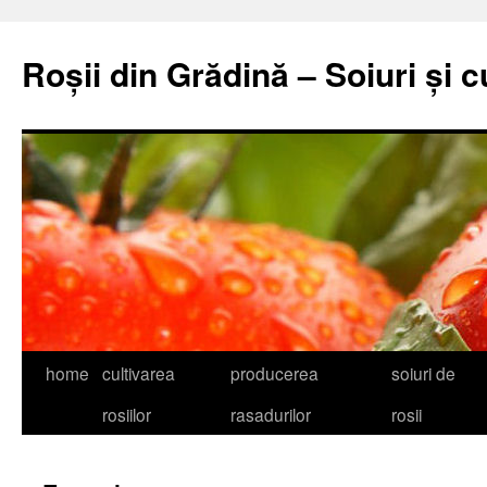
Skip
to
Roșii din Grădină – Soiuri și c
content
home
cultivarea
producerea
soiuri de
rosiilor
rasadurilor
rosii