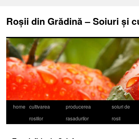
Skip
to
Roșii din Grădină – Soiuri și c
content
home
cultivarea
producerea
soiuri de
rosiilor
rasadurilor
rosii