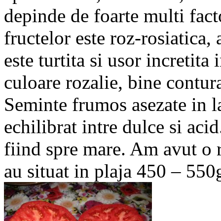
depinde de foarte multi fac
fructelor este roz-rosiatica,
este turtita si usor incretit
culoare rozalie, bine contura
Seminte frumos asezate in l
echilibrat intre dulce si acid
fiind spre mare. Am avut o r
au situat in plaja 450 – 550g