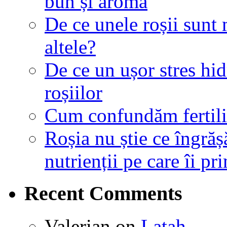
bun și aromă
De ce unele roșii sunt
altele?
De ce un ușor stres hid
roșiilor
Cum confundăm fertiliza
Roșia nu știe ce îngrăș
nutrienții pe care îi pr
Recent Comments
Valerian
on
Latah