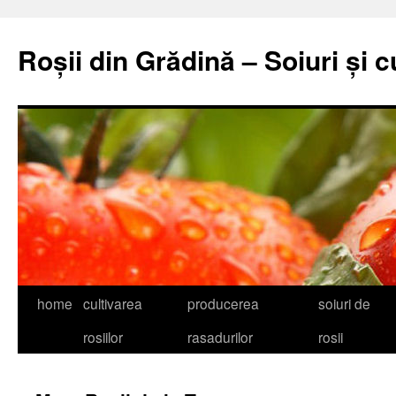
Skip
to
Roșii din Grădină – Soiuri și c
content
home
cultivarea
producerea
soiuri de
rosiilor
rasadurilor
rosii