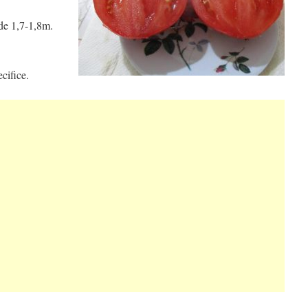
 de 1,7-1,8m.
cifice.