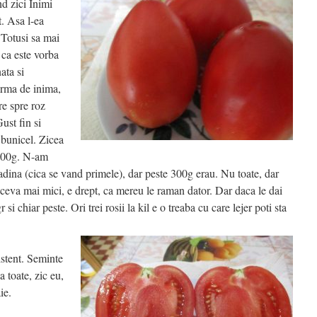
d zici Inimi
. Asa l-ea
. Totusi sa mai
ca este vorba
ata si
forma de inima,
re spre roz
ust fin si
t bunicel. Zicea
-500g. N-am
radina (cica se vand primele), dar peste 300g erau. Nu toate, dar
, ceva mai mici, e drept, ca mereu le raman dator. Dar daca le dai
 si chiar peste. Ori trei rosii la kil e o treaba cu care lejer poti sta
istent. Seminte
a toate, zic eu,
ie.