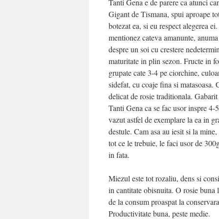
Tanti Gena e de parere ca atunci can
Gigant de Tismana, spui aproape tot
botezat ea, si eu respect alegerea ei
mentionez cateva amanunte, anuma 
despre un soi cu crestere nedetermin
maturitate in plin sezon. Fructe in 
grupate cate 3-4 pe ciorchine, culoa
sidefat, cu coaje fina si matasoasa. G
delicat de rosie traditionala. Gabari
Tanti Gena ca se fac usor inspre 4
vazut astfel de exemplare la ea in g
destule. Cam asa au iesit si la mine
tot ce le trebuie, le faci usor de 300gr
in fata.
Miezul este tot rozaliu, dens si cons
in cantitate obisnuita. O rosie buna l
de la consum proaspat la conservara
Productivitate buna, peste medie.