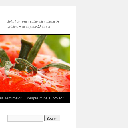
Soiuri de roșii tradiționale cultivate în
grădina mea de peste 25 de ani
rea semintelor
despre mine si proiect