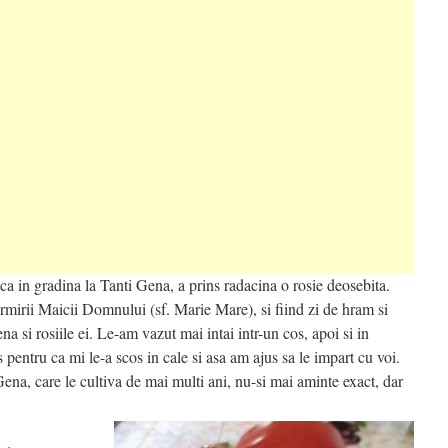
ca in gradina la Tanti Gena, a prins radacina o rosie deosebita.
irii Maicii Domnului (sf. Marie Mare), si fiind zi de hram si
na si rosiile ei. Le-am vazut mai intai intr-un cos, apoi si in
ntru ca mi le-a scos in cale si asa am ajus sa le impart cu voi.
Gena, care le cultiva de mai multi ani, nu-si mai aminte exact, dar