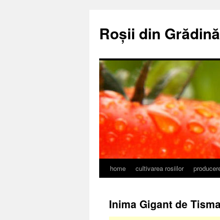
Skip
to
Roșii din Grădină 
content
home
cultivarea rosiilor
producere
Inima Gigant de Tism