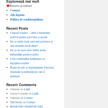
Explorează mai mult
Resurse și contact
Contact
Alte legume
Politica de confidențialitate
Recent Posts
Culesul roșiilor – când e momentul
potrivit pentru gust bun și aromă
De ce unele roșii sunt mai gustoase și
mai aromate decât altele?
De ce un ușor stres hidric poate
îmbunătăți gustul roșiilor
Cum confundăm fertilizarea cu
îngrijirea roșiilor
Roșia nu știe ce îngrășăminte folosești,
răspunde la nutrienții pe care îi
primește
Recent Comments
Valerian
on
Latah
Gucea Corneliu
on
Latah
Valerian
on
Contact
Tim brock
on
Contact
ROSII DIN SEMINTE DIN