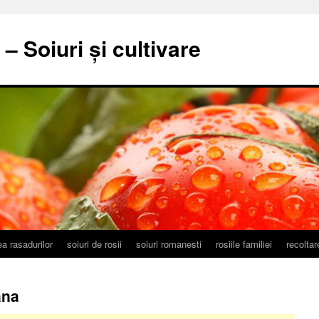
– Soiuri și cultivare
a rasadurilor
soiuri de rosii
soiuri romanesti
rosiile familiei
recolta
ana