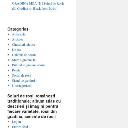
GRADINA MEA (I) | Soiuri de Rosii
din Gradina
on
Black from Krim
Categories
Adiacente
Articole
Chestiuni tehnice
De ras
Ganduri de sezon
Mare e gradina ta
Privind in gradina altora
Retete
Soiuri de rosii
Stand pe ganduri
Uncategorized
Soiuri de roșii românești
traditionale: album atlas cu
descrieri și imagini pentru
fiecare varietate, rosii din
gradina, seminte de rosii
Log in
Entries feed