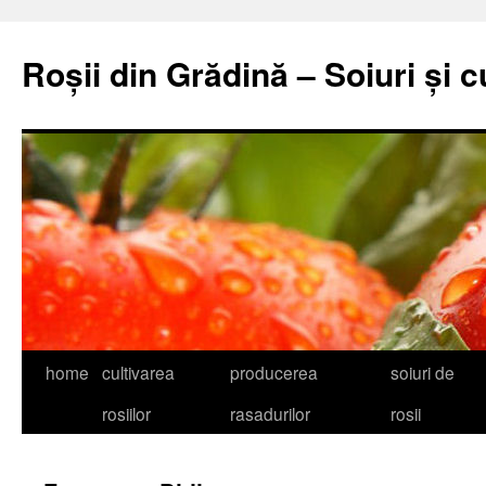
Skip
to
Roșii din Grădină – Soiuri și c
content
home
cultivarea
producerea
soiuri de
rosiilor
rasadurilor
rosii