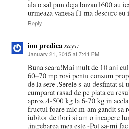
ala o sal pun deja buzau1600 au ies
urmeaza vanesa f1 ma descurc eu i
Reply
ion predica
says:
January 21, 2015 at 7:44 PM
Buna seara!Mai mult de 10 ani cult
60–70 mp rosi pentu consum prop
de la sere .Serele s-au desfintat si
cumparat rasad de pe piata cu resul
aprox.4-500 kg la 6-70 kg in acela
fructul foare mic.m-am gandit sa r
iubitor de flori si am o incapere lu
.intrebarea mea este -Pot sa-mi fa