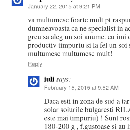
January 22, 2015 at 9:21 PM
va multumesc foarte mult pt raspu
dumneavoasta ca ne specialist in a
greu sa aleg un soi anume. eu imi 
productiv timpuriu si la fel un so
multumesc multumesc mult!
Reply
iuli
says:
February 15, 2015 at 9:52 AM
Daca esti in zona de sud a ta
solar soiurile bulgaresti R
este mai timpuriu) ! Sunt ro
180-200 g , f.gustoase si au i