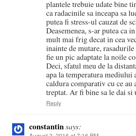
plantele trebuie udate bine t
ca radacinile sa inceapa sa lu
putea fi stress-ul cauzat de 
Deasemenea, s-ar putea ca in 
mult mai frig decat in cea ve
inainte de mutare, rasadurile s
fie un pic adaptate la noile c
Deci, sfatul meu de la distant
apa la temperatura mediului a
caldura comparativ cu ce au a
treptat. Ar fi bine sa le dai s
Reply
constantin
says:
August 2, 2016 at 7:16 PM