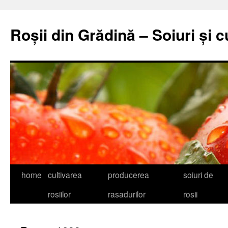
Skip
to
Roșii din Grădină – Soiuri și c
content
home
cultivarea
producerea
soiuri de
rosiilor
rasadurilor
rosii