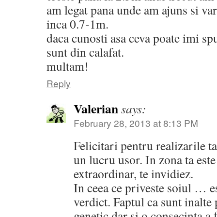
am legat pana unde am ajuns si var
inca 0.7-1m.
daca cunosti asa ceva poate imi spu
sunt din calafat.
multam!
Reply
Valerian
says:
February 28, 2013 at 8:13 PM
Felicitari pentru realizarile t
un lucru usor. In zona ta est
extraordinar, te invidiez.
In ceea ce priveste soiul … e
verdict. Faptul ca sunt inalte 
genetic dar si o consecinta a 