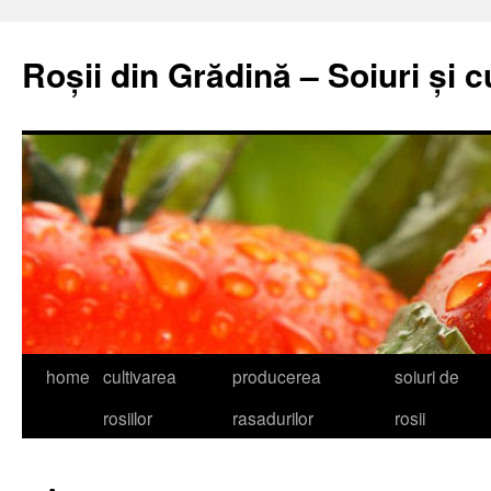
Skip
to
Roșii din Grădină – Soiuri și c
content
home
cultivarea
producerea
soiuri de
rosiilor
rasadurilor
rosii