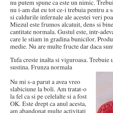
nu putem spune ca este un nimic. Trebui
nu i-am dat eu tot ce-i trebuia pentru a 
si caldurile infernale ale acestei veri po
Miezul este frumos alcatuit, dens si bin
cantitate normala. Gustul este, intr-adeva
care le stiam in gradina bunicilor. Produc
medie. Nu are multe fructe dar daca su
Tufa creste inalta si viguroasa. Trebuie 
sustina. Frunza normala
Nu mi s-a parut a avea vreo
slabiciune la boli. Am tratat-o
la fel ca si pe celelalte si a fost
OK. Este drept ca anul acesta,
am abandonat multe activitati