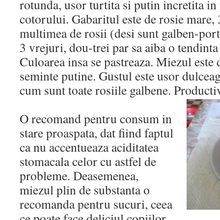
rotunda, usor turtita si putin incretita i
cotorului. Gabaritul este de rosie mare,
multimea de rosii (desi sunt galben-port
3 vrejuri, dou-trei par sa aiba o tendint
Culoarea insa se pastreaza. Miezul este 
seminte putine. Gustul este usor dulceag,
cum sunt toate rosiile galbene. Producti
O recomand pentru consum in
stare proaspata, dat fiind faptul
ca nu accentueaza aciditatea
stomacala celor cu astfel de
probleme. Deasemenea,
miezul plin de substanta o
recomanda pentru sucuri, ceea
ce poate face deliciul copiilor