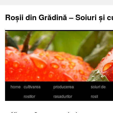
Skip
to
Roșii din Grădină – Soiuri și c
content
home
cultivarea
producerea
soiuri de
rosiilor
rasadurilor
rosii