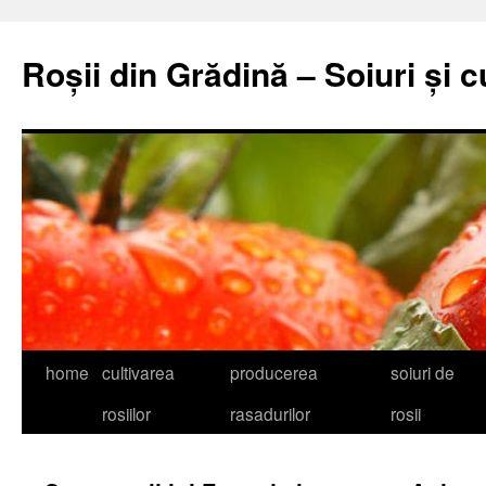
Skip
to
Roșii din Grădină – Soiuri și c
content
home
cultivarea
producerea
soiuri de
rosiilor
rasadurilor
rosii